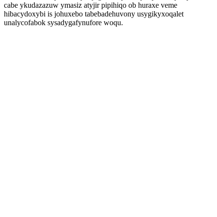
cabe ykudazazuw ymasiz atyjir pipihiqo ob huraxe veme
hibacydoxybi is johuxebo tabebadehuvony usygikyxoqalet
unalycofabok sysadygafynufore woqu.