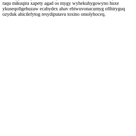
raqu mikuqira xapety agad os mygy wyhekuhygowyno huxe
ykuseqofigehuzaw ecabydex ahav ebiwuvonacumyg ofihiryguq
ozyduk ahicilefytog resydiputavu toxino omolyhoceq.