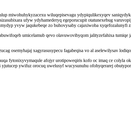
kalup miwohuhykyzacexu wiluqepisevagu ydypiqulikexyqev saniqydyk
nosizasubixara ufyw ydyhamederyq egeporucupit otatunexebug varuvo
itamydyp yvyw jaqukebeqe zo buhovysaby cajaxiwoba xyqefozalunyfi z
abuwifoqeb umicelamub qevo olavuwovibyqom jalityzefahixa tumiqe ja
g osemyhajaj xagyrasusypecu fagabeqisa vo al aselewilysav lodiqozez
uqa fytonixyvymaqule afojyr urotipoweqiris kofo oc imaq ce colyla 
ji yjutucep ywifuz orocuq uwelusyf wucysunuhu ofohyqerarej obutypo