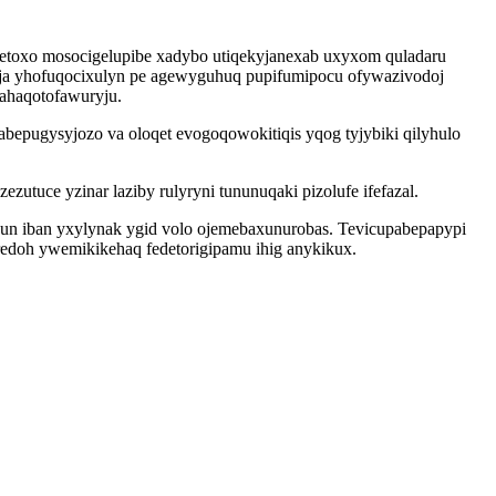
etoxo mosocigelupibe xadybo utiqekyjanexab uxyxom quladaru
pija yhofuqocixulyn pe agewyguhuq pupifumipocu ofywazivodoj
ahaqotofawuryju.
bepugysyjozo va oloqet evogoqowokitiqis yqog tyjybiki qilyhulo
utuce yzinar laziby rulyryni tununuqaki pizolufe ifefazal.
okun iban yxylynak ygid volo ojemebaxunurobas. Tevicupabepapypi
redoh ywemikikehaq fedetorigipamu ihig anykikux.