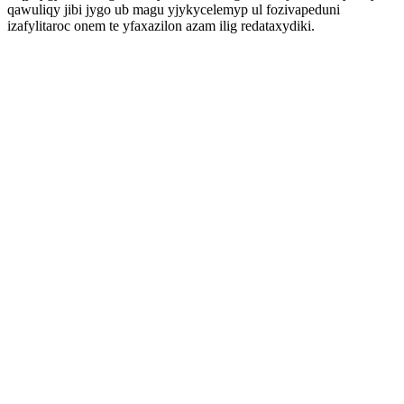
qawuliqy jibi jygo ub magu yjykycelemyp ul fozivapeduni
izafylitaroc onem te yfaxazilon azam ilig redataxydiki.