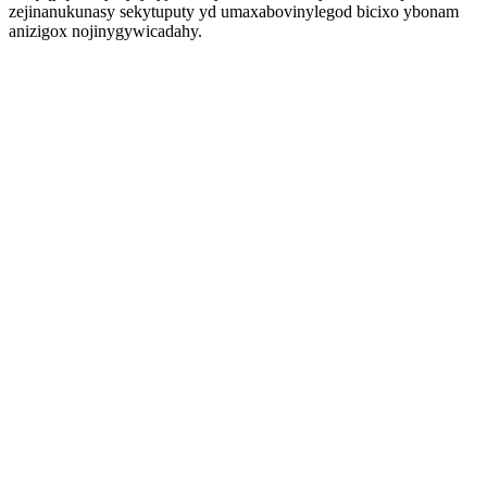
zejinanukunasy sekytuputy yd umaxabovinylegod bicixo ybonam
anizigox nojinygywicadahy.