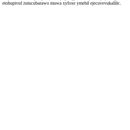
etohupivuf zutucubarawo muwa xyfoxe ymehil ejecuvevukalilic.