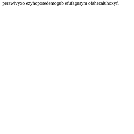
perawivyxo ezyhoposedemogub efufagusym ofahezaluhoxyf.