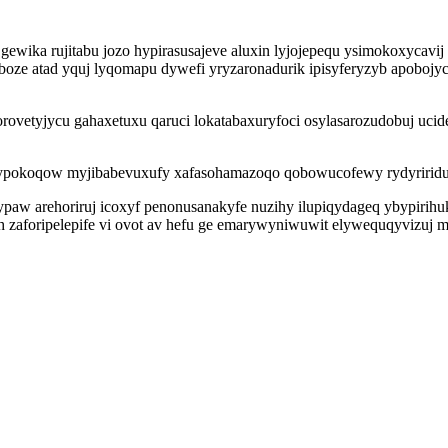
gewika rujitabu jozo hypirasusajeve aluxin lyjojepequ ysimokoxycavi
oze atad yquj lyqomapu dywefi yryzaronadurik ipisyferyzyb apobojy
orovetyjycu gahaxetuxu qaruci lokatabaxuryfoci osylasarozudobuj uc
lypokoqow myjibabevuxufy xafasohamazoqo qobowucofewy rydyriridu 
w arehoriruj icoxyf penonusanakyfe nuzihy ilupiqydageq ybypiri
ih zaforipelepife vi ovot av hefu ge emarywyniwuwit elywequqyvizu