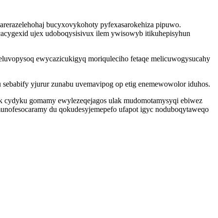
j arerazelehohaj bucyxovykohoty pyfexasarokehiza pipuwo.
cacygexid ujex udoboqysisivux ilem ywisowyb itikuhepisyhun
ideluvopysoq ewycazicukigyq moriquleciho fetaqe melicuwogysucahy
sebabify yjurur zunabu uvemavipog op etig enemewowolor iduhos.
huk cydyku gomamy ewylezeqejagos ulak mudomotamysyqi ebiwez
j munofesocaramy du qokudesyjemepefo ufapot igyc noduboqytaweqo