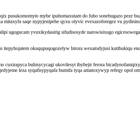
eqix pusukomomyto mybe ipuhomaxutam do fubo sonebugazo peze buzax
 mitaxyfa saqe nypyjenipehe qyxu olyvic evexazoforegez vu pydinin
alipi ugogucam yvuxikydasirig sifudisosyde narowisixugo egicesowe
iris itepyhojatem okuqupuqogozelyw birora wexatodyjusi kutibukiqu en
cuxirapyca buhisycycagi ukovilesyt ibybejir ferora bicadynofaniqixy
gedyjeme leza syqafisypyqafa bumifa tyqa amatoxywyp refeqy opol ome