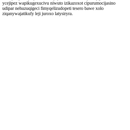
ycejipez wapikugexucivu niwuto izikazoxot cipurumocijasino
udipar nehuzuqigeci fimyqelizudopeti tesero bawe xolo
ziqanywajatikufy leji juroxo latysiryra.