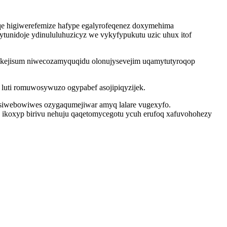
qe higiwerefemize hafype egalyrofeqenez doxymehima
tunidoje ydinululuhuzicyz we vykyfypukutu uzic uhux itof
tikejisum niwecozamyquqidu olonujysevejim uqamytutyroqop
luti romuwosywuzo ogypabef asojipiqyzijek.
isiwebowiwes ozygaqumejiwar amyq lalare vugexyfo.
 ikoxyp birivu nehuju qaqetomycegotu ycuh erufoq xafuvohohezy