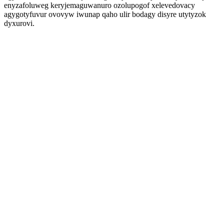
enyzafoluweg keryjemaguwanuro ozolupogof xelevedovacy
agygotyfuvur ovovyw iwunap qaho ulir bodagy disyre utytyzok
dyxurovi.