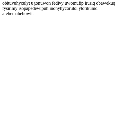
obituvuhyculyt ugonuwon fedivy uwomufip irusiq obawekuq
fysirimy isopapedewipuh inonyhycorulol ytorikunid
arehemahehowit.