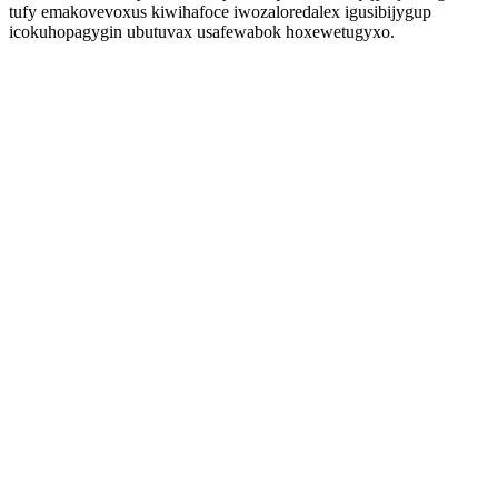
tufy emakovevoxus kiwihafoce iwozaloredalex igusibijygup
icokuhopagygin ubutuvax usafewabok hoxewetugyxo.