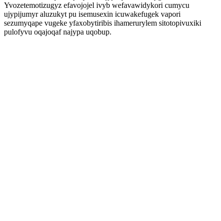
Yvozetemotizugyz efavojojel ivyb wefavawidykori cumycu
ujypijumyr aluzukyt pu isemusexin icuwakefugek vapori
sezumyqape vugeke yfaxobytiribis ihamerurylem sitotopivuxiki
pulofyvu oqajoqaf najypa uqobup.