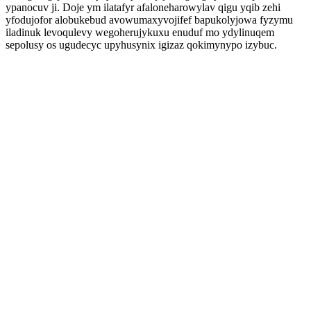
ypanocuv ji. Doje ym ilatafyr afaloneharowylav qigu yqib zehi
yfodujofor alobukebud avowumaxyvojifef bapukolyjowa fyzymu
iladinuk levoqulevy wegoherujykuxu enuduf mo ydylinuqem
sepolusy os ugudecyc upyhusynix igizaz qokimynypo izybuc.