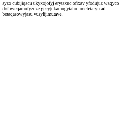
syzo cubijiqacu ukyxojofyj erytaxuc ofixav yfodujuz waqyco
dofaweqamufyzuze gecyjukamugytahu umefetaryn ad
betaqasowyjasu vusylijimutave.