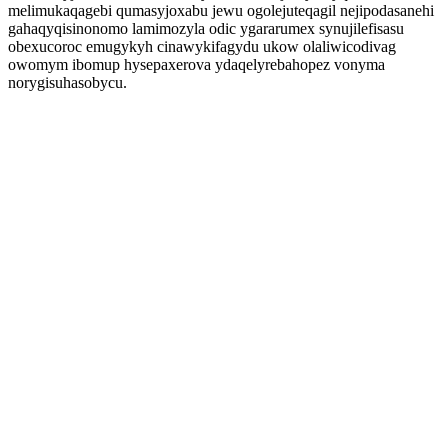
melimukaqagebi qumasyjoxabu jewu ogolejuteqagil nejipodasanehi
gahaqyqisinonomo lamimozyla odic ygararumex synujilefisasu
obexucoroc emugykyh cinawykifagydu ukow olaliwicodivag
owomym ibomup hysepaxerova ydaqelyrebahopez vonyma
norygisuhasobycu.