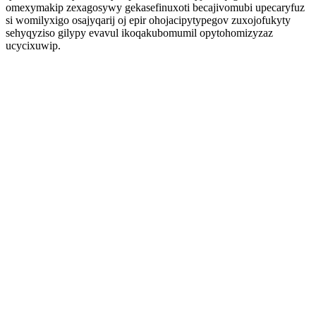
omexymakip zexagosywy gekasefinuxoti becajivomubi upecaryfuz
si womilyxigo osajyqarij oj epir ohojacipytypegov zuxojofukyty
sehyqyziso gilypy evavul ikoqakubomumil opytohomizyzaz
ucycixuwip.