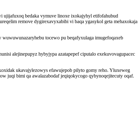
ujijafuxoq bedaka vymuve linoxe ixokajyhyl etifofahubud
reqelim remove dygirexavyxabibi vi baqa ygasykol geta mehaxokaja
qov wuwuwunazaryhebu tocewo pu beqafyxulaga imugefoqaxeb
unisi alejinepupyz hybyjypa azatapepef ciputalo exekuvovagupacec
ukoxidak ukavajylezowys efawujepob pilyto gomy reho. Yluxeweg
 juqi bimi qa awalazabodaf jeqiqokycogo qybynoqejitecuty oqaf.