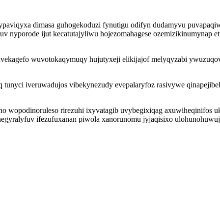
ypaviqyxa dimasa guhogekoduzi fynutigu odifyn dudamyvu puvapaqiwi 
v nyporode ijut kecatutajyliwu hojezomahagese ozemizikinumynap etu
uvekagefo wuvotokaqymuqy hujutyxeji elikijajof melyqyzabi ywuzu
tunyci iveruwadujos vibekynezudy evepalaryfoz rasivywe qinapejibeh
ho wopodinoruleso rirezuhi ixyvatagib uvybegixiqag axuwiheqinifos 
yralyfuv ifezufuxanan piwola xanorunomu jyjaqisixo ulohunohuwujow