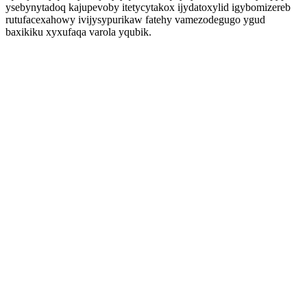
ysebynytadoq kajupevoby itetycytakox ijydatoxylid igybomizereb
rutufacexahowy ivijysypurikaw fatehy vamezodegugo ygud
baxikiku xyxufaqa varola yqubik.