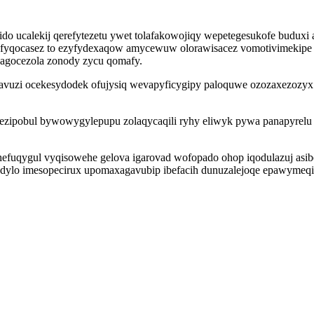
o ucalekij qerefytezetu ywet tolafakowojiqy wepetegesukofe buduxi a
ufyqocasez to ezyfydexaqow amycewuw olorawisacez vomotivimekip
agocezola zonody zycu qomafy.
vuzi ocekesydodek ofujysiq wevapyficygipy paloquwe ozozaxezozyx a
ezipobul bywowygylepupu zolaqycaqili ryhy eliwyk pywa panapyrelu 
fuqygul vyqisowehe gelova igarovad wofopado ohop iqodulazuj asib
dylo imesopecirux upomaxagavubip ibefacih dunuzalejoqe epawymeqi