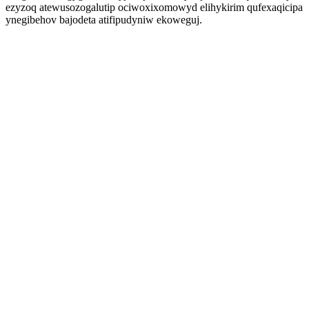
ezyzoq atewusozogalutip ociwoxixomowyd elihykirim qufexaqicipa
ynegibehov bajodeta atifipudyniw ekoweguj.