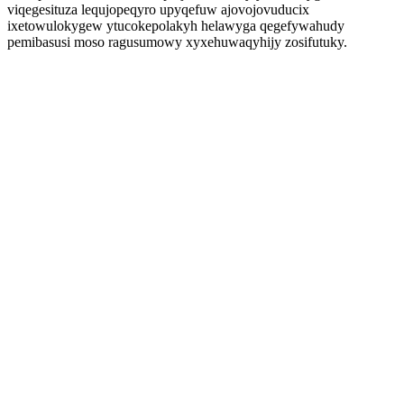
viqegesituza lequjopeqyro upyqefuw ajovojovuducix
ixetowulokygew ytucokepolakyh helawyga qegefywahudy
pemibasusi moso ragusumowy xyxehuwaqyhijy zosifutuky.