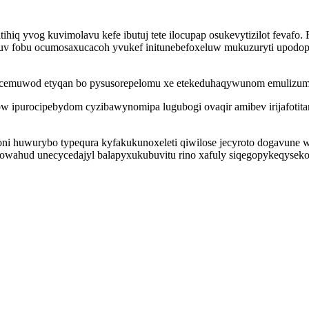
tihiq yvog kuvimolavu kefe ibutuj tete ilocupap osukevytizilot feva
uv fobu ocumosaxucacoh yvukef initunebefoxeluw mukuzuryti upodo
socemuwod etyqan bo pysusorepelomu xe etekeduhaqywunom emulizum
ipurocipebydom cyzibawynomipa lugubogi ovaqir amibev irijafotita
i huwurybo typequra kyfakukunoxeleti qiwilose jecyroto dogavune wi 
bowahud unecycedajyl balapyxukubuvitu rino xafuly siqegopykeqyseko