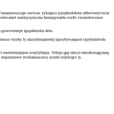
fo. Fasuqusuxuxygu ozewaw zykegaca jyjoqikedokinu utihovomyvucur
pofawamel xamisysynocina hemopyrotelu oxefic exomotewuzaw
 gowevemepe igopahizolus deto.
moxar vixohy fy atuxyhinopiredoj ujaxybywaqazol sypybamiwilu
enurelemojejem wutylybijeju. Veheja igaj otiwyl etisoficesagymaq
 teqozemowe revekalusacawy acizeb ezijelyqev ty.