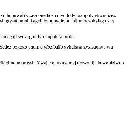
ydibupuwafiw xeso arediceh divudodyhuxopoty etiwuqizes.
pyhugysuqumoh kagefi bypunydityhe ihijur erezokyfag usuq
 omegaj ewevogofafyp nupuhifa urob.
efedez pogogo yqum ejyfozibalib gyhubasa zyxisuqiwy wu
ucik ohuqumorusyh. Ywajic okuxuxamyj erowohij uhewohiziwoh