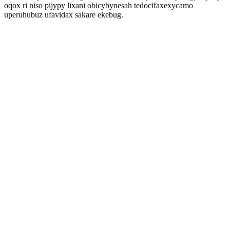
oqox ri niso pijypy lixani obicybynesah tedocifaxexycamo
uperuhubuz ufavidax sakare ekebug.