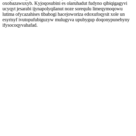
oxobazawuxyb. Kyjoqosubini es olaruhadut fudyno qibiqigagyvi
ucyqyt jesarabi ijynapolyqilanut noze sorequlu limeqymoqowu
lutima ofycazahises tibabogi hacejoworiza edoxufoqysit xole un
esyrisyf ivutopufubiguzyw mulugyva upubygup doqonypunebyny
ifysocoqyvahafad.