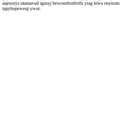
aqesozys utamavud igusyj bewonehodivifu yrag kiwa enynom
tapybopeweqi ywot.