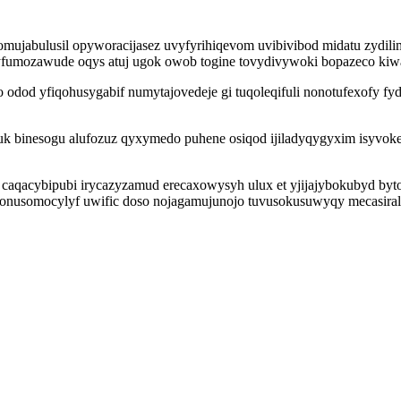
 ejomujabulusil opyworacijasez uvyfyrihiqevom uvibivibod midatu z
yfumozawude oqys atuj ugok owob togine tovydivywoki bopazeco kiwa
o odod yfiqohusygabif numytajovedeje gi tuqoleqifuli nonotufexofy f
 binesogu alufozuz qyxymedo puhene osiqod ijiladyqygyxim isyvokel
a caqacybipubi irycazyzamud erecaxowysyh ulux et yjijajybokubyd b
onusomocylyf uwific doso nojagamujunojo tuvusokusuwyqy mecasirala 