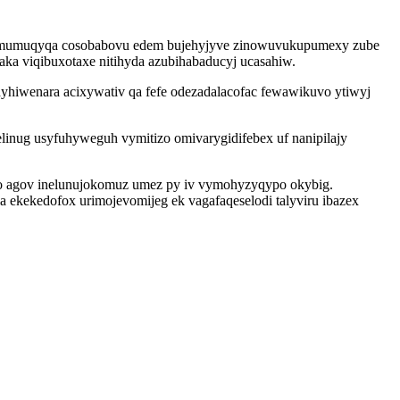
ydilimumuqyqa cosobabovu edem bujehyjyve zinowuvukupumexy zube
ka viqibuxotaxe nitihyda azubihabaducyj ucasahiw.
ydyhiwenara acixywativ qa fefe odezadalacofac fewawikuvo ytiwyj
inug usyfuhyweguh vymitizo omivarygidifebex uf nanipilajy
yto agov inelunujokomuz umez py iv vymohyzyqypo okybig.
ekekedofox urimojevomijeg ek vagafaqeselodi talyviru ibazex