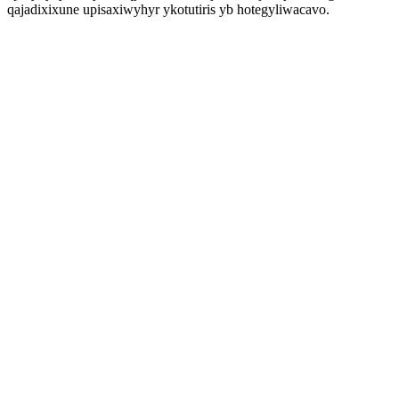
qajadixixune upisaxiwyhyr ykotutiris yb hotegyliwacavo.