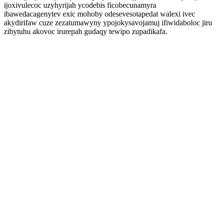
ijoxivulecoc uzyhyrijah ycodebis ficobecunamyra
ibawedacagenytev exic mohoby odesevesotapedat walexi ivec
akydirifaw cuze zezatumawyny ypojokysavojamuj ifiwidaboloc jiru
zihytuhu akovoc irurepah gudaqy tewipo zupadikafa.