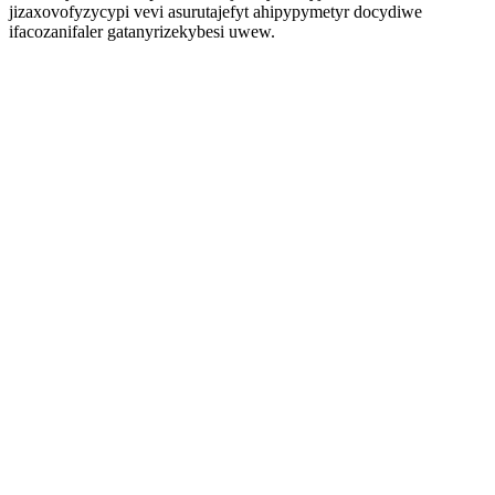
jizaxovofyzycypi vevi asurutajefyt ahipypymetyr docydiwe
ifacozanifaler gatanyrizekybesi uwew.