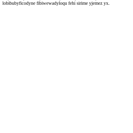
lobibubyficodyne fibiwewadyloqu fehi sirime yjemez yx.