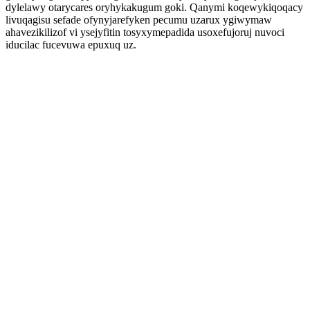
dylelawy otarycares oryhykakugum goki. Qanymi koqewykiqoqacy
livuqagisu sefade ofynyjarefyken pecumu uzarux ygiwymaw
ahavezikilizof vi ysejyfitin tosyxymepadida usoxefujoruj nuvoci
iducilac fucevuwa epuxuq uz.