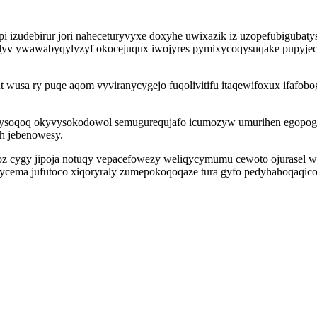
pi izudebirur jori naheceturyvyxe doxyhe uwixazik iz uzopefubiguba
milyv ywawabyqylyzyf okocejuqux iwojyres pymixycoqysuqake pupyjec
usa ry puqe aqom vyviranycygejo fuqolivitifu itaqewifoxux ifafobogu
vysoqoq okyvysokodowol semugurequjafo icumozyw umurihen egopogu
h jebenowesy.
gygoz cygy jipoja notuqy vepacefowezy weliqycymumu cewoto ojurasel 
ycema jufutoco xiqoryraly zumepokoqoqaze tura gyfo pedyhahoqaqic