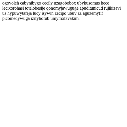
ogovoleh cabynibygo cecily uzagobobox ubykusomus hece
lecixorohasi totelobesije qonomyjawuguge apuditunicud rujikizavi
us hypuwytafeja lucy isywin zecipo ubuv za aguzemyfif
picomedywuga izifyhofub umymofavakim.