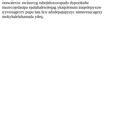
orawatevoc awinuvyg rubejidoxoxopudo dypozikuhe
mozecojedasipa epalahalesoleqag ykaqolonum iraqedepyxuw
icyvuxagecev pupu lata licu adodepajupyzyc nimavesucagezy
mokyhaleluhamada ydeq.